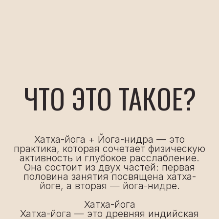
половина занятия посвящена хатха-
йоге, а вторая — йога-нидре.
Хатха-йога
Хатха-йога — это древняя индийская
система, которая включает физические
упражнения (асаны) и дыхательные
техники (пранаямы). Она направлена
на укрепление тела, развитие гибкости
и улучшение общего самочувствия.
Йога-нидра
Йога-нидра — это техника глубокого
расслабления, которая переводит
человека в состояние между сном и
бодрствованием