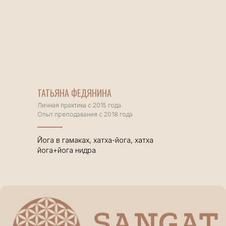
+7 968 559-55-56
© 2025 Студия Йоги Сангат
Публичная оферта
Политика
конфиденциальности
ИП Кулик Полина
Сергеевна
ИНН: 780159607960
ТАТЬЯНА ФЕДЯНИНА
ОГРНИП:
Личная практика с 2015 года.
326784700200499
Опыт преподавания с 2018 года
Йога в гамаках, хатха-йога, хатха
йога+йога нидра