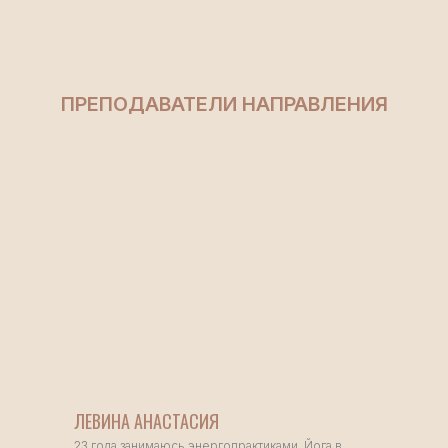
МЕНЮ
АДРЕС
Главная
м. Октябрьское поле
/ МЦК Зорге, ул. 3-я
О нас
Хорошевская, 21к5
Учителя
Расписание
Стоимость
СОЦ.СЕТИ
Новости
Контакты
TELEGRAM
INSTAGRAM
ТЕЛЕФОН
+7 968 559-55-56
© 2025 Студия Йоги Сангат
Публичная оферта
Политика
ЛЕВИНА АНАСТАСИЯ
конфиденциальности
ИП Кулик Полина
23 года занимаюсь энергопрактиками. Йога в