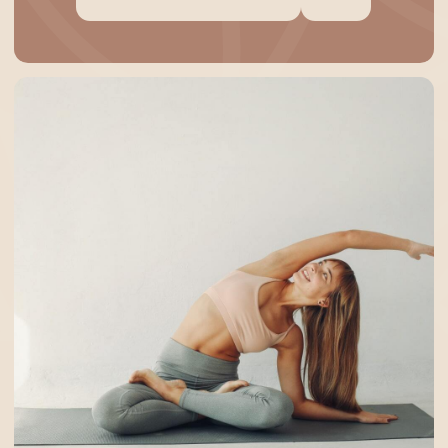
ЧТО ЭТО ТАКОЕ?
Йога-растяжка
— это сочетание
элементов йоги и стретчинга,
направленное на развитие гибкости,
расслабление мышц и улучшение