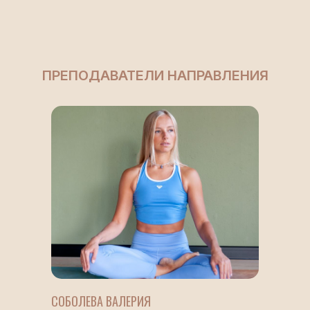
МЕНЮ
АДРЕС
Главная
м. Октябрьское поле
/ МЦК Зорге, ул. 3-я
О нас
Хорошевская, 21к5
Учителя
Расписание
Стоимость
СОЦ.СЕТИ
Новости
Контакты
TELEGRAM
INSTAGRAM
ТЕЛЕФОН
+7 968 559-55-56
© 2025 Студия Йоги Сангат
Публичная оферта
Политика
СОБОЛЕВА ВАЛЕРИЯ
конфиденциальности
ИП Кулик Полина