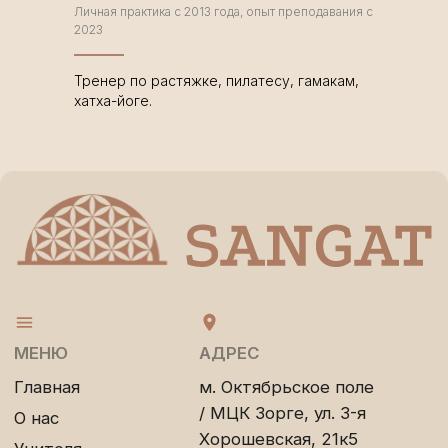
Личная практика с 2013 года, опыт преподавания с
Сергеевна
2023
ИНН: 780159607960
ОГРНИП:
326784700200499
Тренер по растяжке, пилатесу, гамакам,
хатха-йоге.